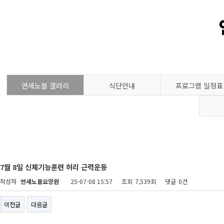
연세노블 갤러리
식단안내
프로그램 일정표
7월 8일 신체기능훈련 허리 근력운동
작성자
연세노블요양원
25-07-08 15:57
조회
7,539회
댓글
0건
이전글
다음글