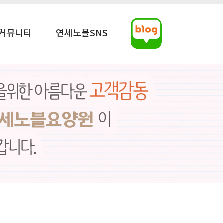
커뮤니티
연세노블SNS