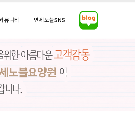
커뮤니티
연세노블SNS