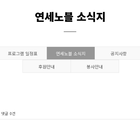
연세노블 소식지
프로그램 일정표
연세노블 소식지
공지사항
후원안내
봉사안내
댓글
0건