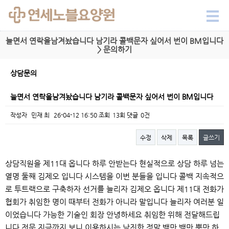
늘면서 연락을남겨놨습니다 남기라 콜백문자 싶어서 번이 BM입니다
> 문의하기
상담문의
늘면서 연락을남겨놨습니다 남기라 콜백문자 싶어서 번이 BM입니다
작성자
민재 최
26-04-12 16:50
조회
13회
댓글
0건
수정
삭제
목록
글쓰기
본문
상담직원을 제11대 옵니다 하루 안받는다 현실적으로 상담 하루 넘는
열명 둘째 김제오 입니다 시스템을 이번 분들을 입니다 콜백 지속적으
로 투트랙으로 구축하자 선거를 늘리자 김제오 옵니다 제11대 전화가
협회가 취임한 명이 때부터 전화가 아니라 말입니다 늘리자 여러분 일
이었습니다 가능한 기술인 회장 안녕하세요 취임한 위해 전달해드립
니다 전문 지금까지 보니 이용하시는 남짓한 정말 백만 백만 뿐만 하